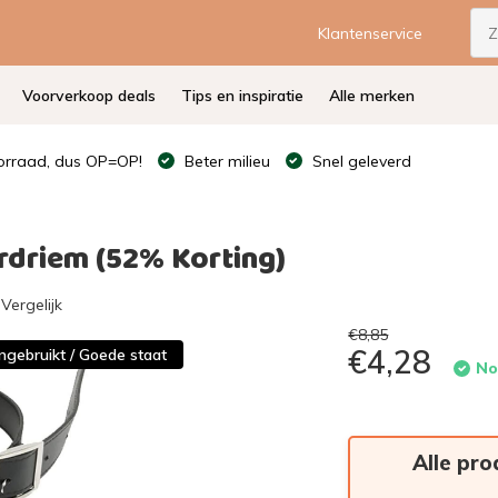
Klantenservice
Voorverkoop deals
Tips en inspiratie
Alle merken
rraad, dus OP=OP!
Beter milieu
Snel geleverd
rdriem (52% Korting)
Vergelijk
€8,85
€4,28
ngebruikt / Goede staat
No
Alle pro