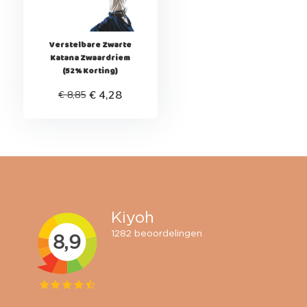
Verstelbare Zwarte
Katana Zwaardriem
(52% Korting)
€ 4,28
€ 8,85