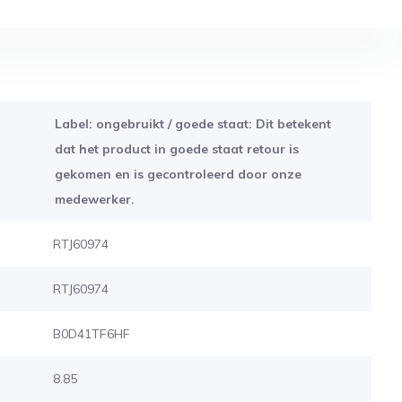
Label: ongebruikt / goede staat: Dit betekent
dat het product in goede staat retour is
gekomen en is gecontroleerd door onze
medewerker.
RTJ60974
RTJ60974
B0D41TF6HF
8.85