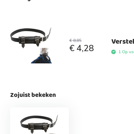
Verste
€ 8,85
€ 4,28
1 Op voo
Zojuist bekeken