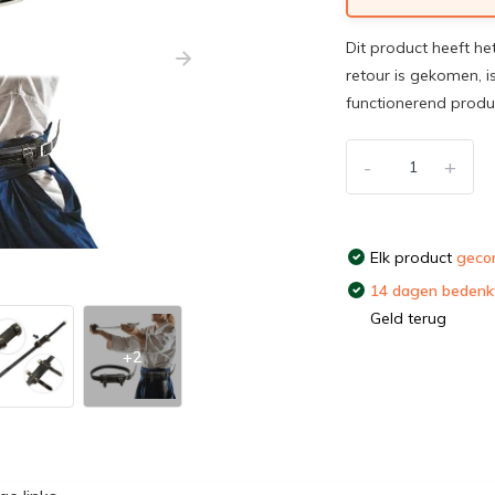
Dit product heeft he
retour is gekomen, i
functionerend prod
-
+
Elk product
gecon
14 dagen bedenkt
Geld terug
+2