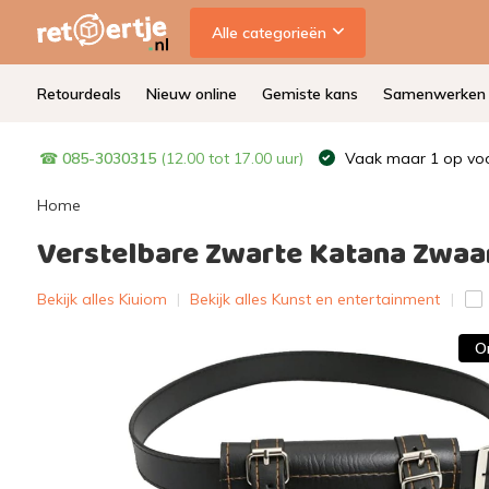
Alle categorieën
Retourdeals
Nieuw online
Gemiste kans
Samenwerken
☎
085-3030315
(12.00 tot 17.00 uur)
Vaak maar 1 op voo
Home
Verstelbare Zwarte Katana Zwaa
Bekijk alles Kiuiom
|
Bekijk alles Kunst en entertainment
O