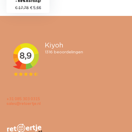
- 68% Korting!
€ 17,78
€ 5,66
+31 085 303 0315
sales@retoertje.nl