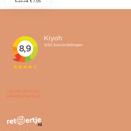
€ 27,74
€ 7,05
+31 085 303 0315
sales@retoertje.nl