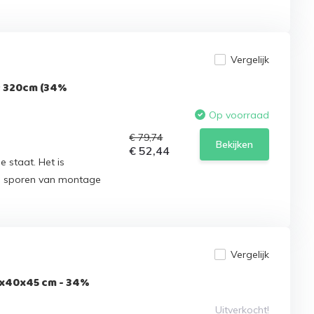
Vergelijk
t 320cm (34%
Op voorraad
€ 79,74
Bekijken
€ 52,44
e staat. Het is
n sporen van montage
Vergelijk
x40x45 cm - 34%
Uitverkocht!