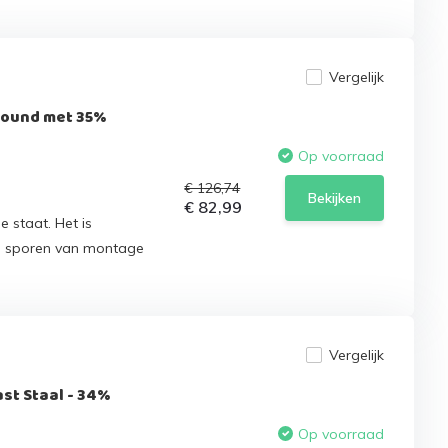
Vergelijk
round met 35%
Op voorraad
€ 126,74
Bekijken
€ 82,99
e staat. Het is
n sporen van montage
Vergelijk
st Staal - 34%
Op voorraad