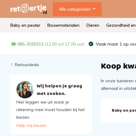
Alle categorieën
Baby en peuter
Bouwmaterialen
Dieren
Gezondheid en 
☎
085-3030315
(12.00 tot 17.00 uur)
Vaak maar 1 op voo
Koop kwa
Retourdeals
In onze tuinieren
Wij helpen je graag
allemaal in uitst
met zoeken.
Hier leggen we uit waar je
rekening mee moet houden bij het
Baby en pe
kiezen.
Help mij kiezen