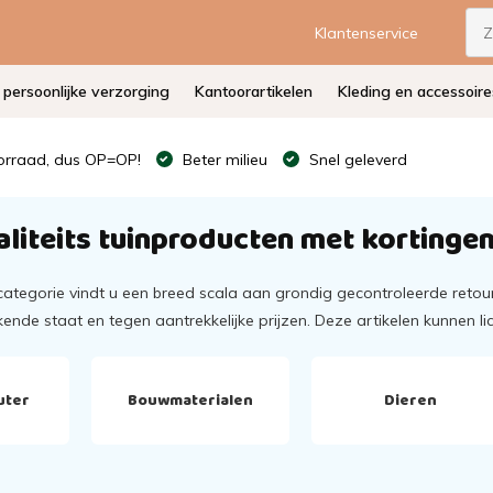
Klantenservice
persoonlijke verzorging
Kantoorartikelen
Kleding en accessoire
rraad, dus OP=OP!
Beter milieu
Snel geleverd
liteits tuinproducten met kortinge
 categorie vindt u een breed scala aan grondig gecontroleerde reto
ekende staat en tegen aantrekkelijke prijzen. Deze artikelen kunnen l
uter
Bouwmaterialen
Dieren