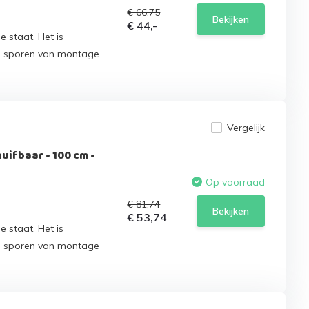
€ 66,75
Bekijken
€ 44,-
e staat. Het is
n sporen van montage
Vergelijk
uifbaar - 100 cm -
Op voorraad
€ 81,74
Bekijken
€ 53,74
e staat. Het is
n sporen van montage