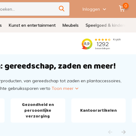
0
Inloggen
s
Kunst en entertainment
Meubels
Speelgoed & kinderen
n: gereedschap, zaden en meer!
urproducten, van gereedschap tot zaden en plantaccessoires,
ichte gebruikssporen verto
Toon meer
Gezondheid en
persoonlijke
Kantoorartikelen
verzorging