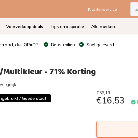
Klantenservice
Voorverkoop deals
Tips en inspiratie
Alle merken
rraad, dus OP=OP!
Beter milieu
Snel geleverd
Multikleur - 71% Korting
Vergelijk
€56,19
€16,53
ngebruikt / Goede staat