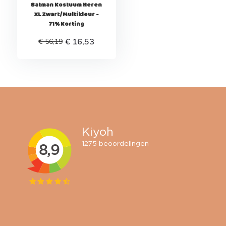
Batman Kostuum Heren
XL Zwart/Multikleur -
71% Korting
€ 16,53
€ 56,19