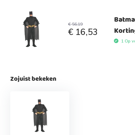
Batma
€ 56,19
Kortin
€ 16,53
1 Op vo
Zojuist bekeken