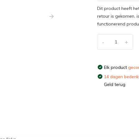
Dit product heeft he
retour is gekomen, i
functionerend prod
-
+
Elk product
gecon
14 dagen bedenkt
Geld terug