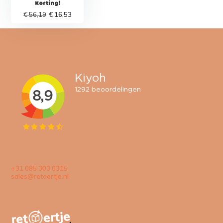
Korting!
€ 56,19
€ 16,53
+31 085 303 0315
sales@retoertje.nl