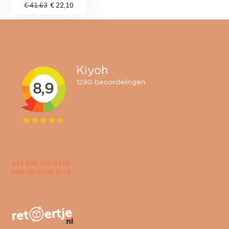
€ 41,63
€ 22,10
+31 085 303 0315
sales@retoertje.nl