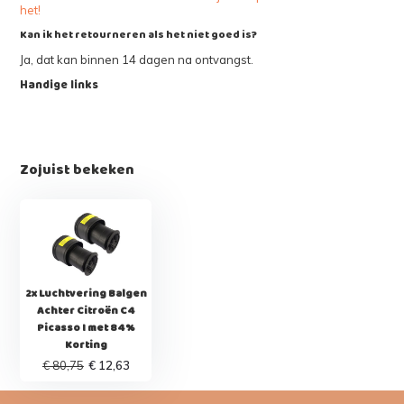
het!
Kan ik het retourneren als het niet goed is?
Ja, dat kan binnen 14 dagen na ontvangst.
Handige links
Zojuist bekeken
2x Luchtvering Balgen
Achter Citroën C4
Picasso I met 84%
Korting
€ 80,75
€ 12,63