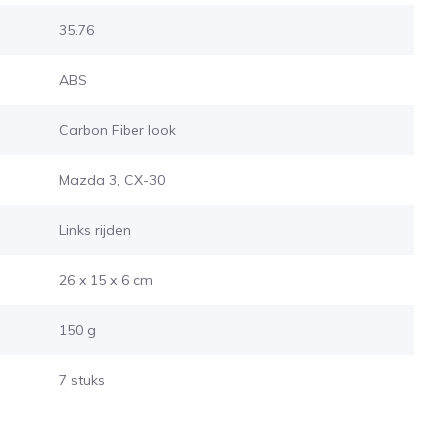
35.76
ABS
Carbon Fiber look
Mazda 3, CX-30
Links rijden
26 x 15 x 6 cm
150 g
7 stuks