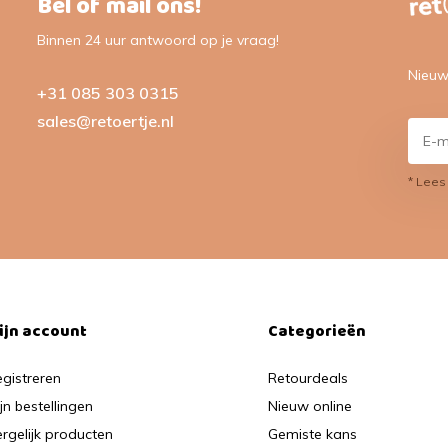
Bel of mail ons!
Binnen 24 uur antwoord op je vraag!
Nieuw
+31 085 303 0315
sales@retoertje.nl
* Lees
ijn account
Categorieën
gistreren
Retourdeals
jn bestellingen
Nieuw online
rgelijk producten
Gemiste kans