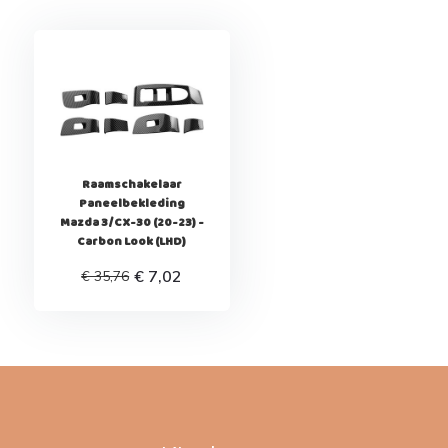
Raamschakelaar
Paneelbekleding
Mazda 3/CX-30 (20-23) -
Carbon Look (LHD)
€ 7,02
€ 35,76