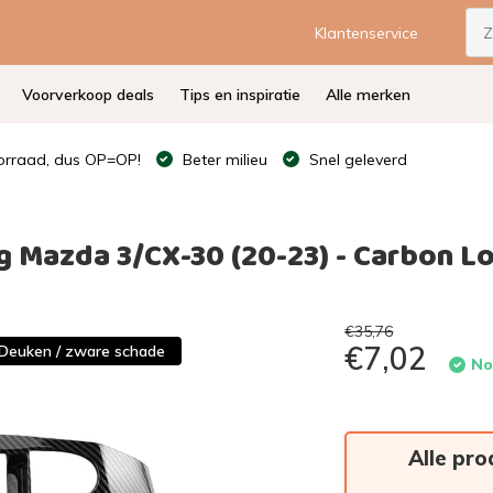
Klantenservice
Voorverkoop deals
Tips en inspiratie
Alle merken
rraad, dus OP=OP!
Beter milieu
Snel geleverd
 Mazda 3/CX-30 (20-23) - Carbon L
€35,76
€7,02
Deuken / zware schade
No
Alle pro