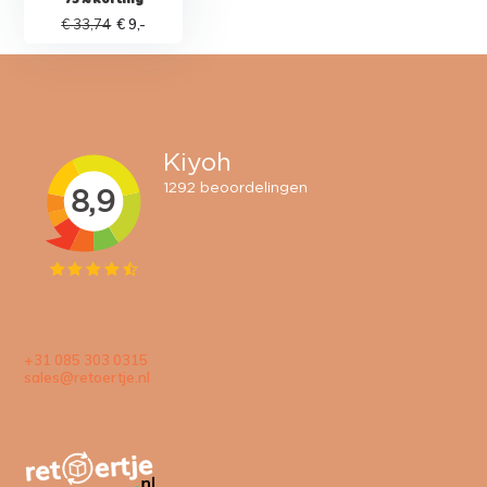
€ 33,74
€ 9,-
+31 085 303 0315
sales@retoertje.nl