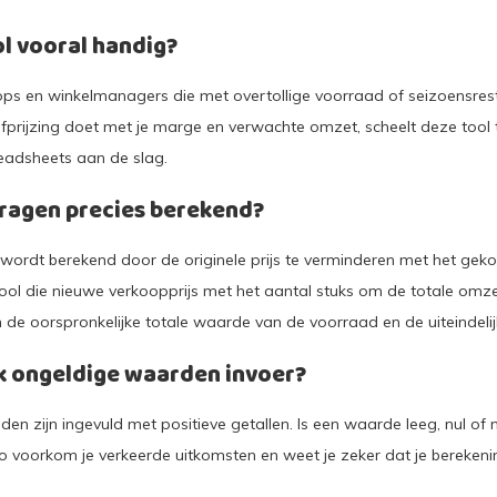
ol vooral handig?
ops en winkelmanagers die met overtollige voorraad of seizoensrest
fprijzing doet met je marge en verwachte omzet, scheelt deze tool t
readsheets aan de slag.
ragen precies berekend?
m wordt berekend door de originele prijs te verminderen met het gek
ol die nieuwe verkoopprijs met het aantal stuks om de totale omzet
sen de oorspronkelijke totale waarde van de voorraad en de uiteindeli
ik ongeldige waarden invoer?
lden zijn ingevuld met positieve getallen. Is een waarde leeg, nul of n
Zo voorkom je verkeerde uitkomsten en weet je zeker dat je berekenin