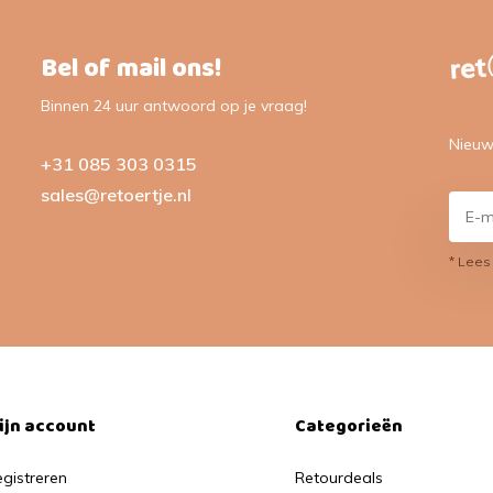
Bel of mail ons!
Binnen 24 uur antwoord op je vraag!
Nieuw
+31 085 303 0315
sales@retoertje.nl
* Lees
ijn account
Categorieën
gistreren
Retourdeals