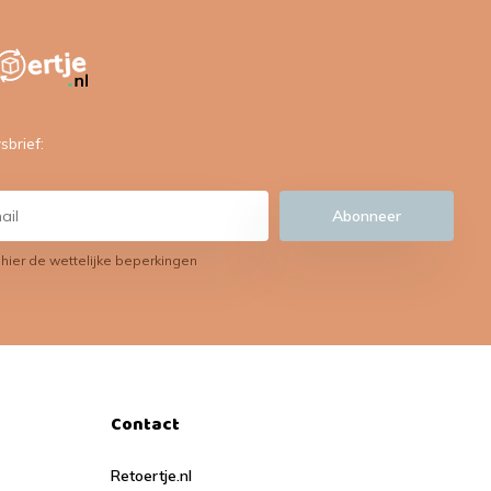
sbrief:
Abonneer
 hier de wettelijke beperkingen
Contact
Retoertje.nl