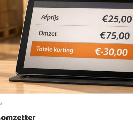
6
somzetter