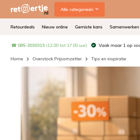
Alle categorieën
Retourdeals
Nieuw online
Gemiste kans
Samenwerken
☎
085-3030315
(12.00 tot 17.00 uur)
Vaak maar 1 op voo
Home
Overstock Prijsomzetter
Tips en inspiratie