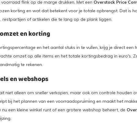
ge voorraad flink op de marge drukken. Met een
Overstock Price Con
ozen korting en wat dat betekent voor je totale opbrengst. Dat is han
 restpartijen of artikelen die te lang op de plank liggen.
s, omzet en korting
ortingspercentage en het aantal stuks in te vullen, krijg je direct een h
wachte omzet op alle items en het totale kortingsbedrag in euro's. Z
andmatig te rekenen.
kels en webshops
ait niet alleen om sneller verkopen, maar ook om controle houden ove
elpt bij het plannen van een voorraadopruiming en maakt het makkel
 je nu een kleine winkel runt of een grotere webshop beheert, de
Over
ijzing.