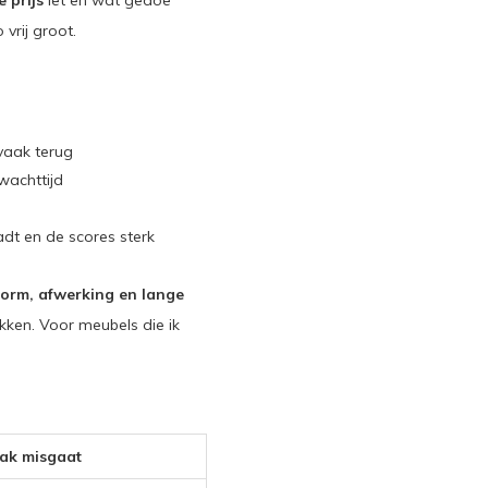
e prijs
let en wat gedoe
o vrij groot.
vaak terug
wachttijd
dt en de scores sterk
vorm, afwerking en lange
ken. Voor meubels die ik
ak misgaat