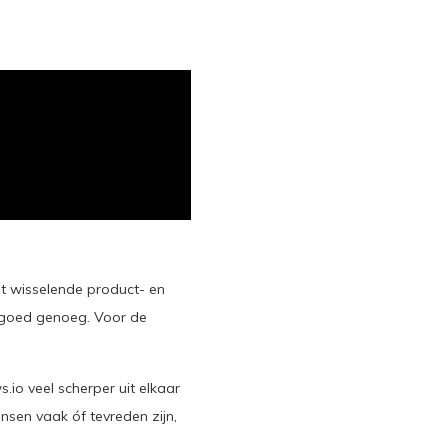
 wisselende product- en
l goed genoeg. Voor de
s.io veel scherper uit elkaar
ensen vaak óf tevreden zijn,