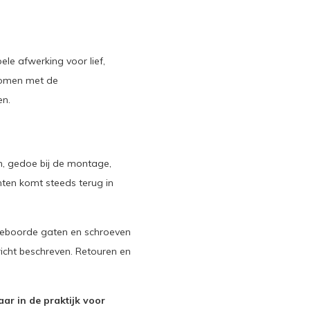
le afwerking voor lief,
komen met de
en.
, gedoe bij de montage,
nten komt steeds terug in
geboorde gaten en schroeven
richt beschreven. Retouren en
aar in de praktijk voor