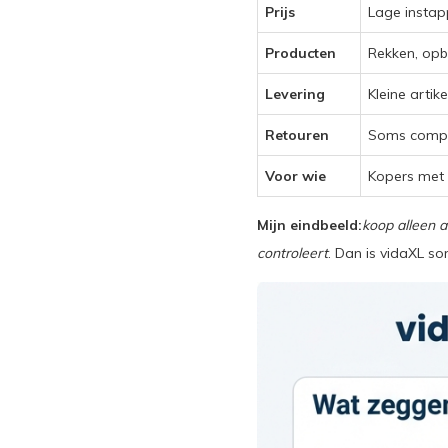
Prijs
Lage instapp
Producten
Rekken, opb
Levering
Kleine arti
Retouren
Soms compe
Voor wie
Kopers met
Mijn eindbeeld:
koop alleen a
controleert
. Dan is vidaXL s