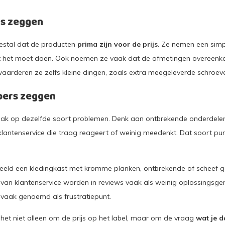
rs zeggen
stal dat de producten
prima zijn voor de prijs
. Ze nemen een simpe
t het moet doen. Ook noemen ze vaak dat de afmetingen overeen
aarderen ze zelfs kleine dingen, zoals extra meegeleverde schroev
pers zeggen
aak op dezelfde soort problemen. Denk aan ontbrekende onderdelen
 klantenservice die traag reageert of weinig meedenkt. Dat soort pu
beeld een kledingkast met kromme planken, ontbrekende of scheef 
s van klantenservice worden in reviews vaak als weinig oplossingsge
vaak genoemd als frustratiepunt.
 het niet alleen om de prijs op het label, maar om de vraag
wat je d