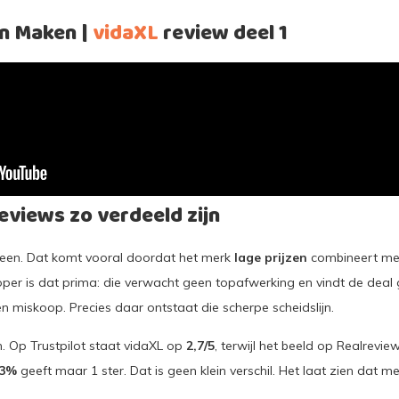
n Maken |
vidaXL
review deel 1
views zo verdeeld zijn
iteen. Dat komt vooral doordat het merk
lage prijzen
combineert met
koper is dat prima: die verwacht geen topafwerking en vindt de dea
n miskoop. Precies daar ontstaat die scherpe scheidslijn.
n. Op Trustpilot staat vidaXL op
2,7/5
, terwijl het beeld op Realreview
3%
geeft maar 1 ster. Dat is geen klein verschil. Het laat zien dat m