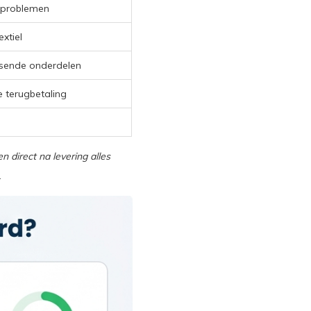
j problemen
extiel
ssende onderdelen
e terugbetaling
n direct na levering alles
.