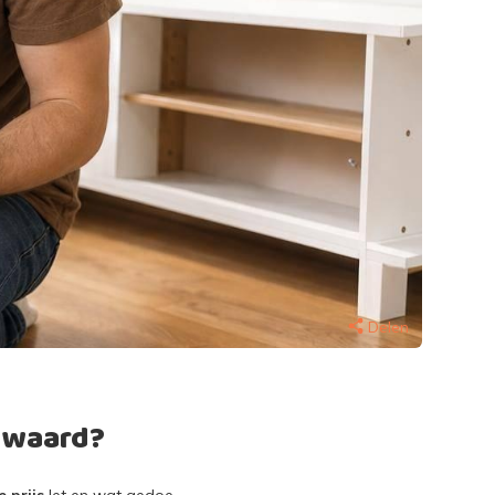
Delen
e waard?