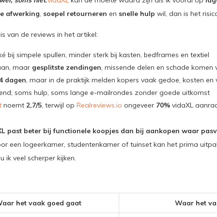
wel, soms niet
.
vidaXL
kan de moeite waard zijn als ik vooral op
lag
ke afwerking
,
soepel retourneren
en
snelle hulp
wil, dan is het risic
is van de reviews in het artikel:
 bij simpele spullen, minder sterk bij kasten, bedframes en textiel
aan, maar
gesplitste zendingen
, missende delen en schade komen 
4 dagen
, maar in de praktijk melden kopers vaak gedoe, kosten en 
end; soms hulp, soms lange e-mailrondes zonder goede uitkomst
t
noemt
2,7/5
, terwijl op
Realreviews.io
ongeveer
70%
vidaXL aanraa
L past beter bij functionele koopjes dan bij aankopen waar pas
or een logeerkamer, studentenkamer of tuinset kan het prima uitpak
u ik veel scherper kijken.
aar het vaak goed gaat
Waar het va