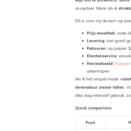
Mijn korte antwoord:
soms 
accepteer. Maar als ik
strak
Dit is voor mij de kern op bas
Prijs-kwaliteit:
vaak oké
Levering:
kan goed g
Retouren:
op papier
1
Klantenservice:
wissel
Reviewbeeld:
Trustpilo
uiteenlopen
Als ik het simpel maak:
vidaX
levensduur zwaar tellen.
Vo
elke dag intensief gebruik, zo
Quick comparison
Punt
W