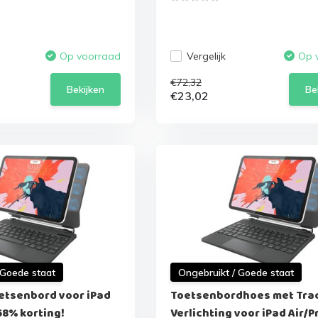
Vergelijk
Op voorraad
Op 
€72,32
Bekijken
Be
€23,02
 Goede staat
Ongebruikt / Goede staat
etsenbord voor iPad
Toetsenbordhoes met Tra
 68% korting!
Verlichting voor iPad Air/Pr