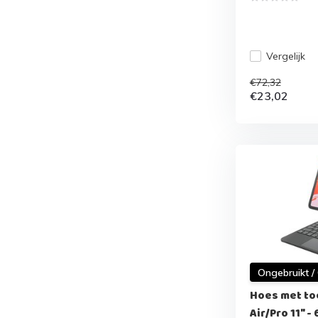
Vergelijk
€72,32
€23,02
Ongebruikt /
Hoes met to
Air/Pro 11" -