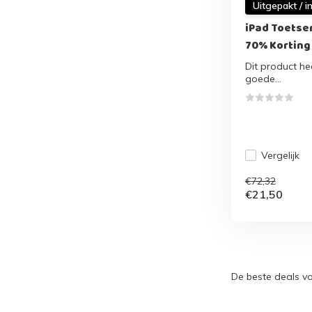
Uitgepakt / i
iPad Toetse
70% Korting
Dit product hee
goede...
Vergelijk
€72,32
€21,50
De beste deals vo