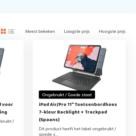
Meest bekeken
Laagste prijs
Hoogste prijs
Ongebruikt / Goede staat
 voor
iPad Air/Pro 11" Toetsenbordhoes
ting
7-kleur Backlight + Trackpad
(Spaans)
bruikt /
Dit product heeft het label ongebruikt /
goede s...