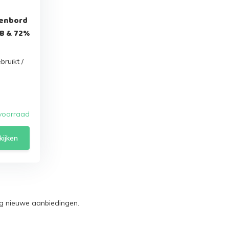
enbord
B & 72%
bruikt /
voorraad
kijken
ag nieuwe aanbiedingen.