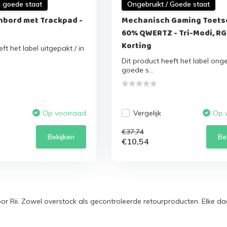
n goede staat
Ongebruikt / Goede staat
nbord met Trackpad -
Mechanisch Gaming Toets
60% QWERTZ - Tri-Modi, RG
Korting
ft het label uitgepakt / in
Dit product heeft het label onge
goede s...
Vergelijk
Op voorraad
Op 
€37,74
Bekijken
Be
€10,54
or Rii. Zowel overstock als gecontroleerde retourproducten. Elke d