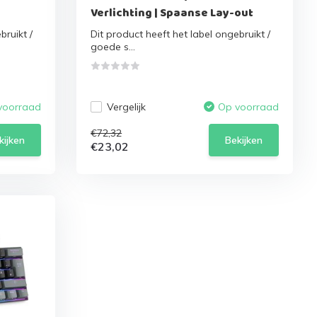
Verlichting | Spaanse Lay-out
bruikt /
Dit product heeft het label ongebruikt /
goede s...
Vergelijk
voorraad
Op voorraad
€72,32
kijken
Bekijken
€23,02