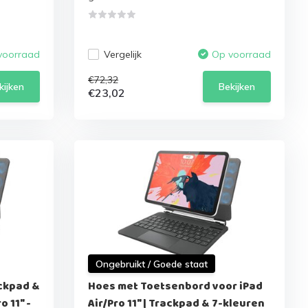
Vergelijk
voorraad
Op voorraad
€72,32
kijken
Bekijken
€23,02
Ongebruikt / Goede staat
ckpad &
Hoes met Toetsenbord voor iPad
o 11" -
Air/Pro 11" | Trackpad & 7-kleuren