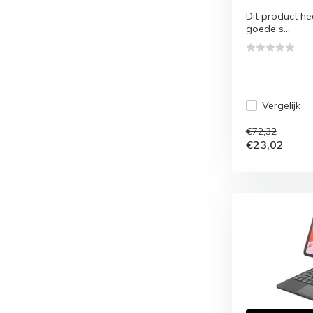
Dit product hee
goede s...
Vergelijk
€72,32
€23,02