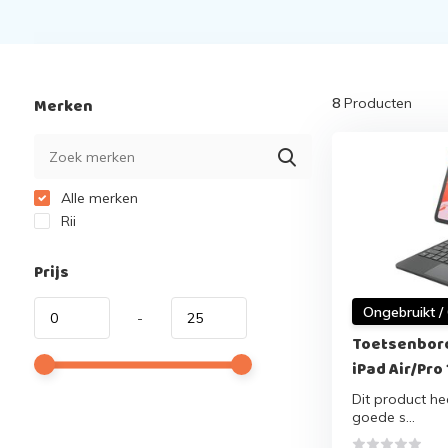
Merken
8
Producten
Alle merken
Rii
Prijs
Ongebruikt /
-
Toetsenbord
iPad Air/Pro 
Dit product hee
goede s...