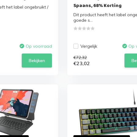
Spaans, 68% Korting
ft het label ongebruikt /
Dit product heeft het label onge
goede s...
Vergelijk
Op voorraad
Op 
€72,32
Bekijken
Be
€23,02