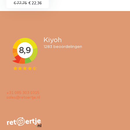
€ 77,75
€ 22,36
+31 085 303 0315
sales@retoertje.nl