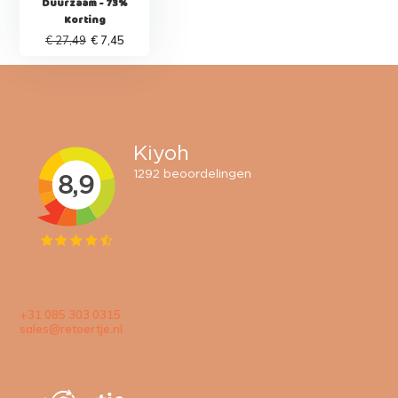
Duurzaam - 73%
Korting
€ 27,49
€ 7,45
+31 085 303 0315
sales@retoertje.nl