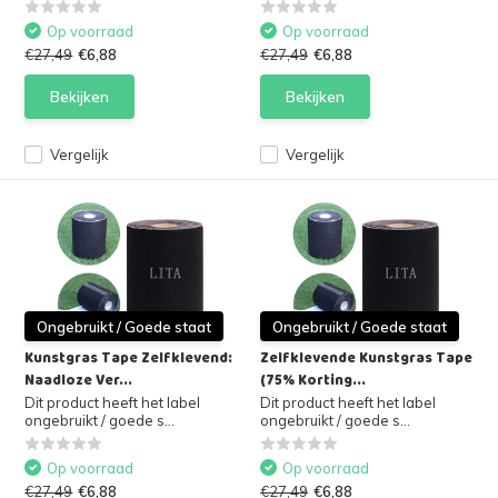
Op voorraad
Op voorraad
€27,49
€6,88
€27,49
€6,88
Bekijken
Bekijken
Vergelijk
Vergelijk
Ongebruikt / Goede staat
Ongebruikt / Goede staat
Kunstgras Tape Zelfklevend:
Zelfklevende Kunstgras Tape
Naadloze Ver...
(75% Korting...
Dit product heeft het label
Dit product heeft het label
ongebruikt / goede s...
ongebruikt / goede s...
Op voorraad
Op voorraad
€27,49
€6,88
€27,49
€6,88