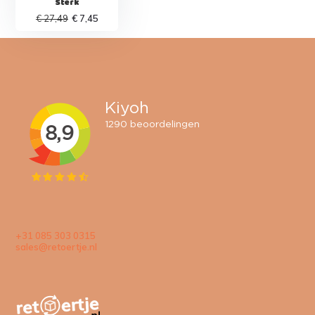
Sterk
€ 27,49
€ 7,45
+31 085 303 0315
sales@retoertje.nl