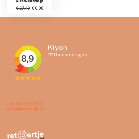
& 75% Korting!
€ 27,49
€ 6,88
+31 085 303 0315
sales@retoertje.nl