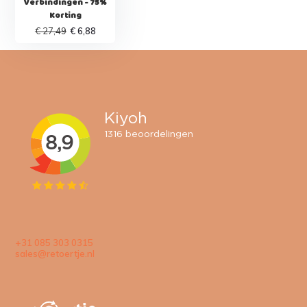
Verbindingen - 75%
Korting
€ 27,49
€ 6,88
+31 085 303 0315
sales@retoertje.nl