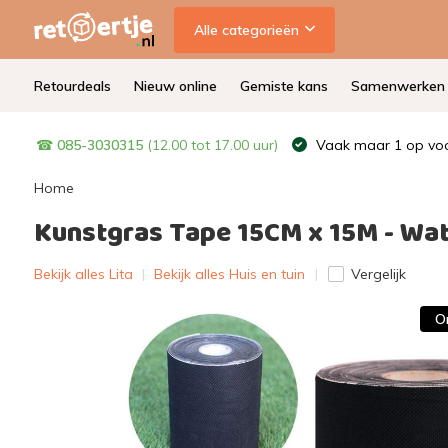
Alle categorieën
Retourdeals
Nieuw online
Gemiste kans
Samenwerken
☎
085-3030315
(12.00 tot 17.00 uur)
Vaak maar 1 op voo
Home
Kunstgras Tape 15CM x 15M - Wat
Bekijk alles Lita
|
Bekijk alles Huis en tuin
Vergelijk
O