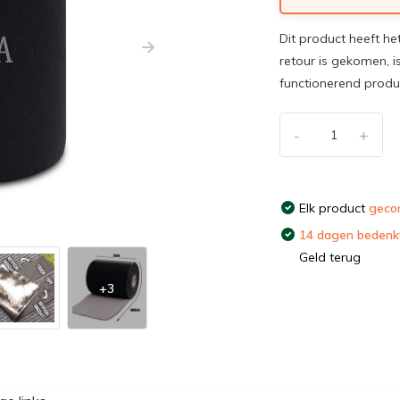
Dit product heeft he
retour is gekomen, i
functionerend prod
-
+
Elk product
gecon
14 dagen bedenkt
Geld terug
+3