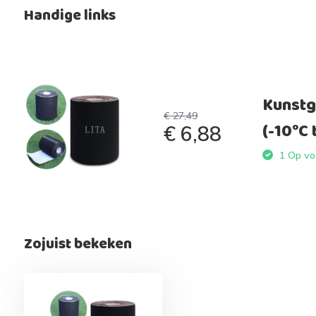
Handige links
Kunstg
€ 27,49
(-10°C 
€ 6,88
1 Op voo
Zojuist bekeken