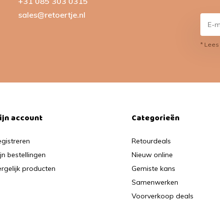
+31 085 303 0315
sales@retoertje.nl
* Lees
ijn account
Categorieën
gistreren
Retourdeals
jn bestellingen
Nieuw online
rgelijk producten
Gemiste kans
Samenwerken
Voorverkoop deals