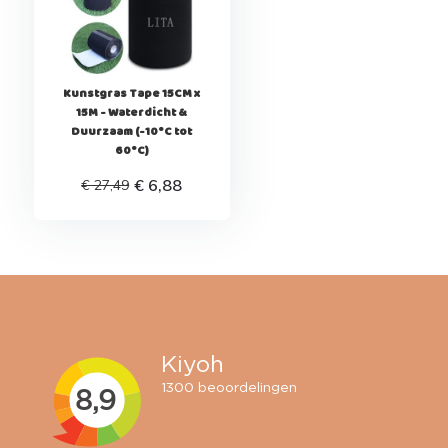
Kunstgras Tape 15CM x
15M - Waterdicht &
Duurzaam (-10°C tot
60°C)
€ 6,88
€ 27,49