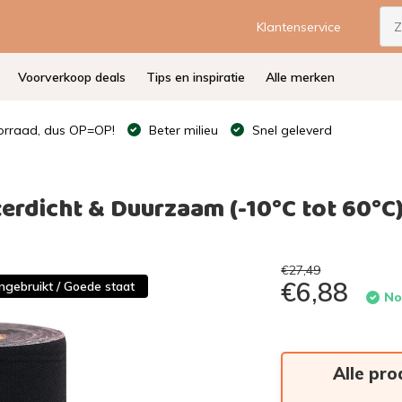
Klantenservice
Voorverkoop deals
Tips en inspiratie
Alle merken
rraad, dus OP=OP!
Beter milieu
Snel geleverd
erdicht & Duurzaam (-10°C tot 60°C
€27,49
€6,88
ngebruikt / Goede staat
No
Alle pro