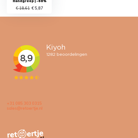
Handgreep | -68%
€ 18,61
€ 5,87
+31 085 303 0315
sales@retoertje.nl