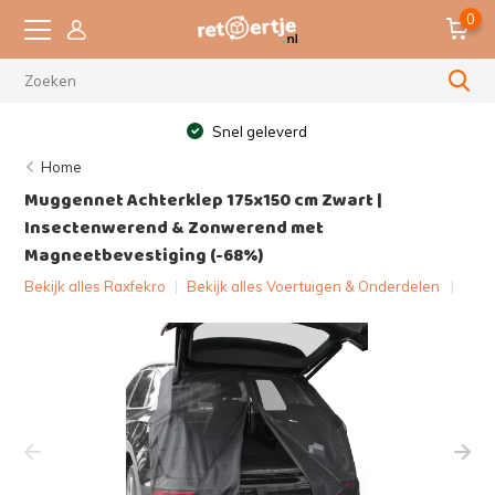
0
Snel geleverd
Home
Muggennet Achterklep 175x150 cm Zwart |
Insectenwerend & Zonwerend met
Magneetbevestiging (-68%)
Bekijk alles Raxfekro
|
Bekijk alles Voertuigen & Onderdelen