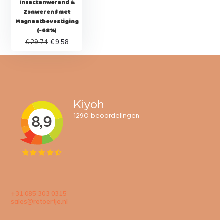
Insectenwerend &
Zonwerend met
Magneetbevestiging
(-68%)
€ 29,74
€ 9,58
+31 085 303 0315
sales@retoertje.nl