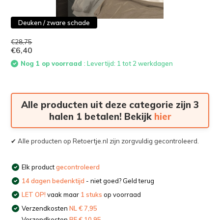
Deuken / zware schade
€28,75
€6,40
Nog 1 op voorraad
: Levertijd: 1 tot 2 werkdagen
Alle producten uit deze categorie zijn 3
halen 1 betalen! Bekijk
hier
✔ Alle producten op Retoertje.nl zijn zorgvuldig gecontroleerd.
Elk product
gecontroleerd
14 dagen bedenktijd
- niet goed? Geld terug
LET OP!
vaak maar
1 stuks
op voorraad
Verzendkosten
NL € 7,95
Verzendkosten
BE € 10,95