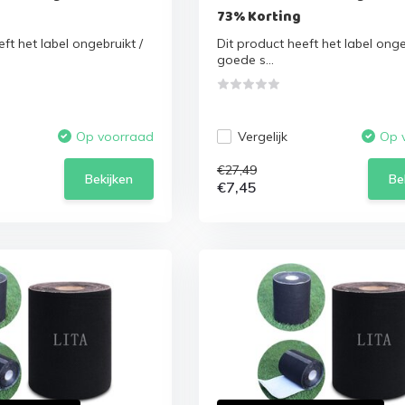
73% Korting
ft het label ongebruikt /
Dit product heeft het label onge
goede s...
Vergelijk
Op voorraad
Op 
€27,49
Bekijken
Be
€7,45