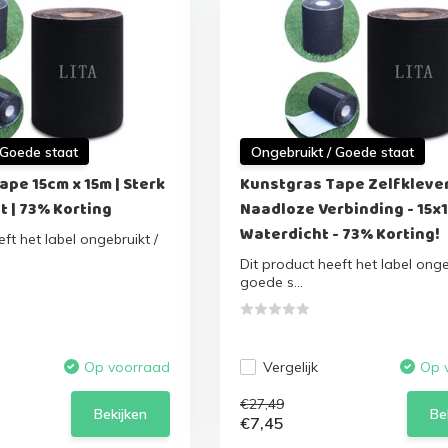
 Goede staat
Ongebruikt / Goede staat
pe 15cm x 15m | Sterk
Kunstgras Tape Zelfkleve
 | 73% Korting
Naadloze Verbinding - 15x1
Waterdicht - 73% Korting!
ft het label ongebruikt /
Dit product heeft het label onge
goede s...
Vergelijk
Op voorraad
Op 
€27,49
Bekijken
Be
€7,45