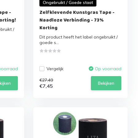
Ongebruikt / Goede staat
ape -
Zelfklevende Kunstgras Tape -
orting!
Naadloze Verbinding - 73%
Korting
bruikt /
Dit product heeft het label ongebruikt /
goede s...
Vergelijk
voorraad
Op voorraad
€27,49
kijken
Bekijken
€7,45