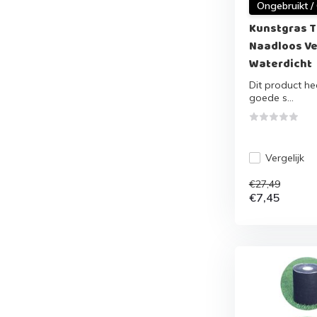
Ongebruikt /
Kunstgras T
Naadloos Ve
Waterdicht
Dit product hee
goede s...
Vergelijk
€27,49
€7,45