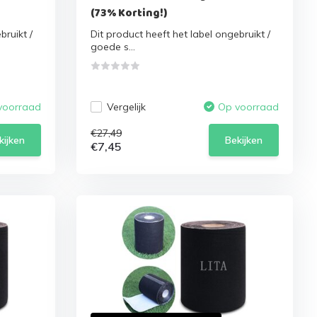
(73% Korting!)
bruikt /
Dit product heeft het label ongebruikt /
goede s...
Vergelijk
voorraad
Op voorraad
€27,49
kijken
Bekijken
€7,45