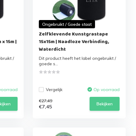
Ongebruikt / Goede staat
Zelfklevende Kunstgrastape
 x 15m |
15x15m | Naadloze Verbinding,
Waterdicht
bruikt /
Dit product heeft het label ongebruikt /
goede s...
Vergelijk
voorraad
Op voorraad
€27,49
kijken
Bekijken
€7,45