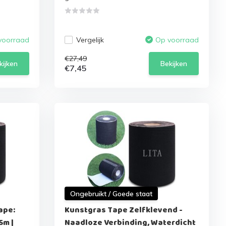
Vergelijk
voorraad
Op voorraad
€27,49
kijken
Bekijken
€7,45
Ongebruikt / Goede staat
ape:
Kunstgras Tape Zelfklevend -
5m |
Naadloze Verbinding, Waterdicht