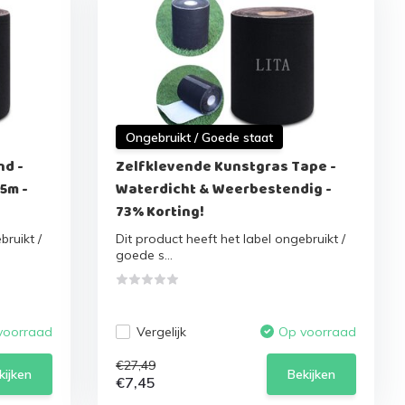
Ongebruikt / Goede staat
nd -
Zelfklevende Kunstgras Tape -
5m -
Waterdicht & Weerbestendig -
73% Korting!
bruikt /
Dit product heeft het label ongebruikt /
goede s...
Vergelijk
voorraad
Op voorraad
€27,49
kijken
Bekijken
€7,45