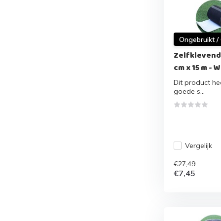
Ongebruikt /
Zelfklevend
cm x 15 m - 
Dit product hee
goede s...
Vergelijk
€27,49
€7,45