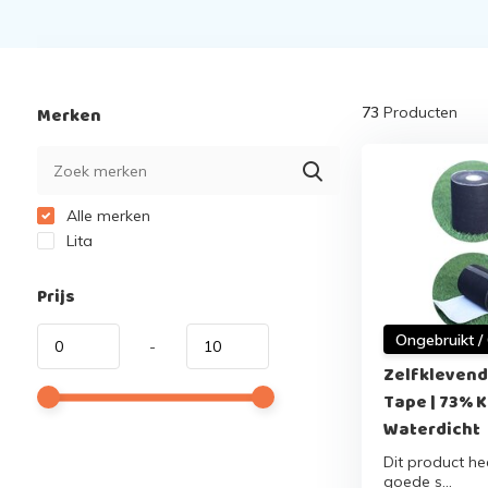
Merken
73
Producten
Alle merken
Lita
Prijs
Ongebruikt /
-
Zelfklevend
Tape | 73% Ko
Waterdicht
Dit product hee
goede s...