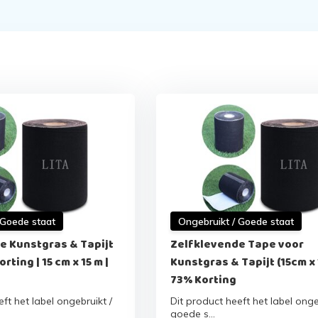
 Goede staat
Ongebruikt / Goede staat
e Kunstgras & Tapijt
Zelfklevende Tape voor
rting | 15 cm x 15 m |
Kunstgras & Tapijt (15cm x 
73% Korting
ft het label ongebruikt /
Dit product heeft het label onge
goede s...