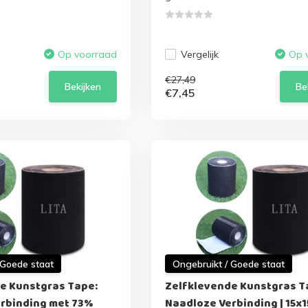
Vergelijk
Op voorraad
Op 
€27,49
Bekijken
Be
€7,45
 Goede staat
Ongebruikt / Goede staat
e Kunstgras Tape:
Zelfklevende Kunstgras T
rbinding met 73%
Naadloze Verbinding | 15x1