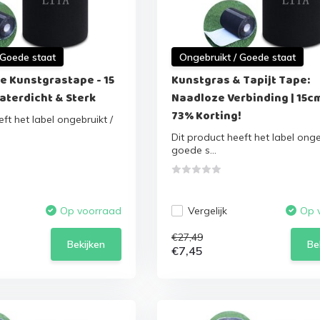
 Goede staat
Ongebruikt / Goede staat
e Kunstgrastape - 15
Kunstgras & Tapijt Tape:
Waterdicht & Sterk
Naadloze Verbinding | 15cm
73% Korting!
ft het label ongebruikt /
Dit product heeft het label onge
goede s...
Vergelijk
Op voorraad
Op 
€27,49
Bekijken
Be
€7,45