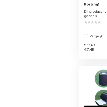
Korting!
Dit product hee
goede s...
Vergelijk
€27,49
€7,45