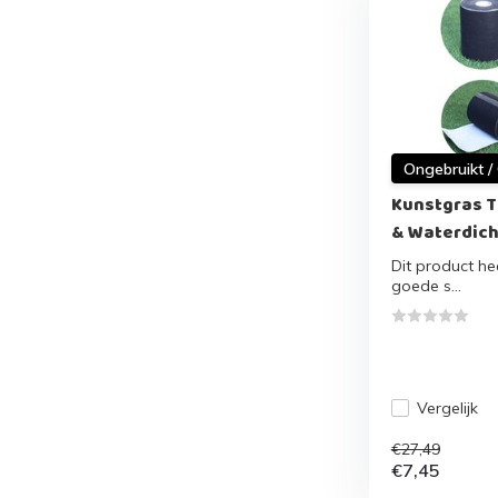
Ongebruikt /
Kunstgras Ta
& Waterdicht
Dit product hee
goede s...
Vergelijk
€27,49
€7,45