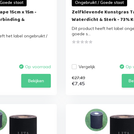
 Goede staat
Ongebruikt / Goede staat
ape 15cm x 15m -
Zelfklevende Kunstgras T
rbinding &
Waterdicht & Sterk - 73% K
Dit product heeft het label onge
goede s...
ft het label ongebruikt /
Vergelijk
Op voorraad
Op 
€27,49
Bekijken
Be
€7,45