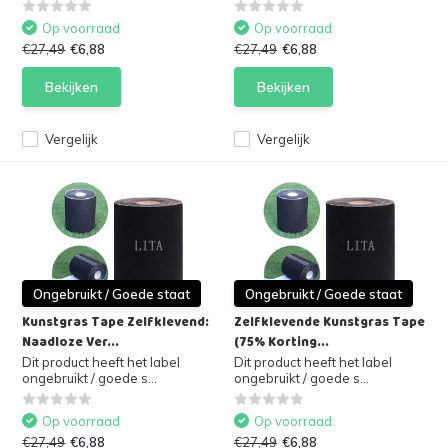
Op voorraad
Op voorraad
€27,49
€6,88
€27,49
€6,88
Bekijken
Bekijken
Vergelijk
Vergelijk
Ongebruikt / Goede staat
Ongebruikt / Goede staat
Kunstgras Tape Zelfklevend:
Zelfklevende Kunstgras Tape
Naadloze Ver...
(75% Korting...
Dit product heeft het label
Dit product heeft het label
ongebruikt / goede s...
ongebruikt / goede s...
Op voorraad
Op voorraad
€27,49
€6,88
€27,49
€6,88